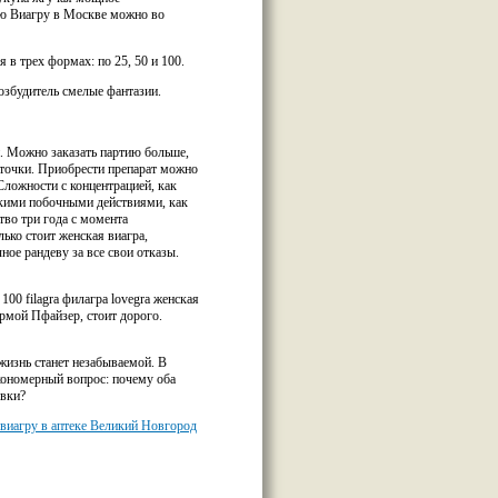
ую Виагру в Москве можно во
в трех формах: по 25, 50 и 100.
озбудитель смелые фантазии.
. Можно заказать партию больше,
еточки. Приобрести препарат можно
 Сложности с концентрацией, как
такими побочными действиями, как
тво три года с момента
ько стоит женская виагра,
ое рандеву за все свои отказы.
100 filagra филагра lovegra женская
ирмой Пфайзер, стоит дорого.
жизнь станет незабываемой. В
кономерный вопрос: почему оба
овки?
 виагру в аптеке Великий Новгород