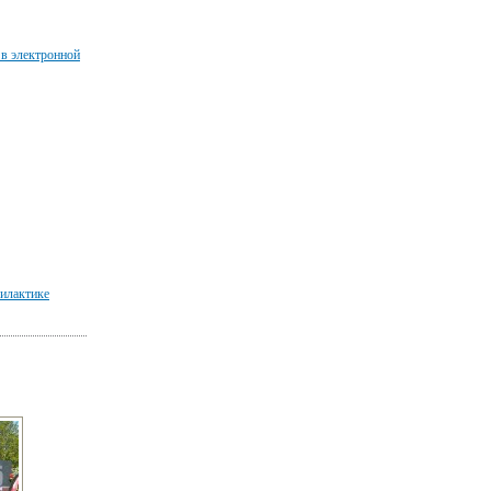
 в электронной
илактике