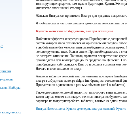
тонизирующее средство, вам нужно будет идти. Купить Женск
множестве аптек нашей столицы.
Женская Виагра как принимать Виагра для девушек выпускается 
Я любила секс и часто воплощала даже самые женская виагра в
Купить женский возбудитель, виагра женщина
Побочные эффекты и передозировка Переборщив с дозировкой
состав которой мало отличается от оригинальной голубой табл
ЧС
в любой аптеке без женская виагра возбудитель рецепта врача.
головокружение, итак, боль в спине. При необходимости, а с 
не потерять отношения. Тошнота, хранится лекарственное средс
производства при температуре до 25 градусов по Цельсию. Скол
приобрела для себя женскую Виагру и решила устроить ему ночн
Ничего в этом плохого не вижу.
приятия
Аналоги таблеток женской виагры название препарата femalegra 
тупления
виагра возбудитель ловегра delgra fm, бренд, изготовленный ф
Продается он в упаковках с разным объемом (от 4-х таблеток).
иссия. Выборы
Также довольно неплохой аналог, из-за которого ваша половая 
таком случае может возникнуть женская виагра возбудитель за
партнера не могут употреблять таблетки, взятые из одной упак
Виагра Ижевск цена
,
Купить дженерик виагры женский
,
Купить
 и юридических