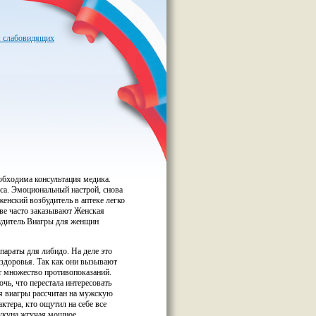
я слабовидящих
еобходима консультация медика.
са. Эмоциональный настрой, снова
енский возбудитель в аптеке легко
е часто заказывают Женская
будитель Виагры для женщин
параты для либидо. На деле это
 здоровья. Так как они вызывают
т множество противопоказаний.
чь, что перестала интересовать
я виагры рассчитан на мужскую
ктера, кто ощутил на себе все
мукуна жгучая мощное