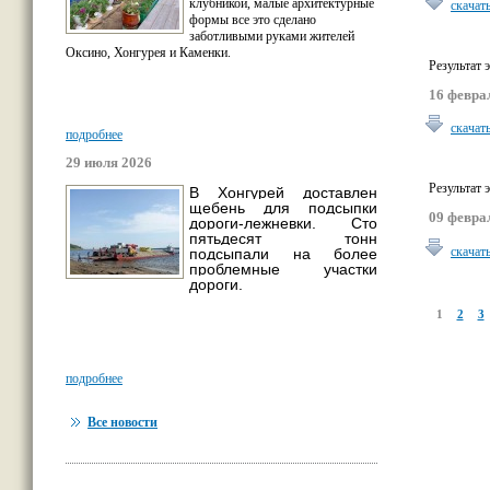
клубникой, малые архитектурные
скачат
формы все это сделано
заботливыми руками жителей
Оксино, Хонгурея и Каменки.
Результат 
16 февра
скачат
подробнее
29 июля 2026
Результат 
В Хонгурей доставлен
щебень для подсыпки
09 февра
дороги-лежневки. Сто
пятьдесят тонн
скачат
подсыпали на более
проблемные участки
дороги.
1
2
3
подробнее
Все новости