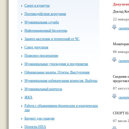
Докумен
Спорт и культура
Доклад Ком
Противодействие коррупции
22 января
Муниципальная служба
скачат
Информационный бюллетень
Защита населения и территорий от ЧС
Мониторин
Совет депутатов
06 января
Правовое просвещение
скачат
Муниципальные учреждения и предприятия
Официальные визиты. Отчеты. Выступления
Сведения о
Муниципальная избирательная комиссия. Выборы
предостав
07 август
Муниципальный контроль
ЖКХ
скачат
Работа с обращениями физических и юридических
лиц
СПОРТ НА
Бюджет для граждан
07 июля 2
Проекты НПА