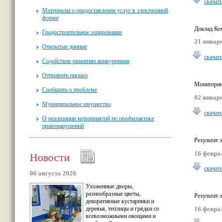
скачат
Материалы о предоставлении услуг в электронной
форме
Доклад Ком
Градостроительное зонирование
21 января
Открытые данные
скачат
Содействие развитию конкуренции
Отправить письмо
Мониторин
Сообщить о проблеме
02 января
Муниципальное имущество
скачат
О реализации мероприятий по профилактике
правонарушений
Результат
16 февра
Новости
скачат
06 августа 2026
Ухоженные дворы,
разнообразные цветы,
Результат
декоративные кустарники и
деревья, теплицы и грядки со
16 февра
всевозможными овощами и