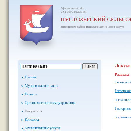
Официальный сайт
Сельского поселения
ПУСТОЗЕРСКИЙ СЕЛЬСО
Заполярного района Ненецкого автономного округа
Докум
Разделы
Главная
Специальна
Муниципальный заказ
Распоряжен
Новости
постановле
Органы местного самоуправления
Распоряже
Документы
постановл
Контакты
Муниципальные услуги