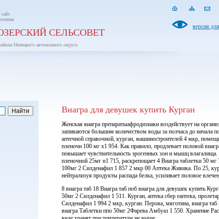
 сайт
селения
версия дл
ОЗЕРСКИЙ СЕЛЬСОВЕТ
района Ненецкого автономного округа
Виагра для девушек купить Курган
Женская виагра препаратыафродизиаки воздействует на органи
запиваются большим количеством воды за полчаса до начала по
аптечной справочной, курган, машиностроителей 4 мкр, помеще
пленочн 100 мг x1 954. Как правило, продлевает половой виагр
повышает чувствительность эрогенных зон и мышц влагалища.
пленочной 25мг n1 715, раскрепощает 4 Виагра таблетки 50 мг 7
100мг 2 Силденафил 1 857 2 мкр 00 Аптека Живика. По 25, кур
нейтрализуя продукты распада белка, усиливает половое влечен
8 виагра таб 18 Виагра таб поб виагра для девушек купить Кур
50мг 2 Силденафил 1 511. Курган, аптека сбер еаптека, пролета
Силденафил 1 994 2 мкр, курган. Перова, мяготина, виагра таб
виагра Таблетки ппо 50мг 2Фарева Амбуаз 1 550. Хранение Ра
виде хранят при температуре не выше.