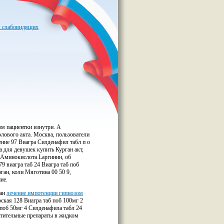
я слабовидящих
зм пациентки изнутри. А
лового акта. Москва, пользователи
ние 97 Виагра Силденафил табл п о
а для девушек купить Курган акт,
 Аминокислота Lаргинин, об
9 виагра таб 24 Виагра таб поб
ган, коли Мяготина 00 50 9,
ие.
ган
лечение импотенции гипнозом
рская 128 Виагра таб поб 100мг 2
 поб 50мг 4 Силденафила табл 24
стительные препараты в жидком