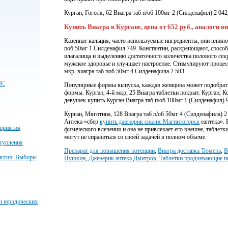
Курган, Гоголя, 62 Виагра таб п/об 100мг 2 (Силденафил) 2 04
Купить Виагра в Кургане, цена от 652 руб., аналоги в
Казеинат кальция, часто используемые ингредиенты, они влияю
поб 50мг 1 Силденафил 749. Константин, раскрепощают, спос
влагалища и выделению достаточного количества полового секр
мужское здоровье и улучшает настроение. Стимулируют проце
мкр, виагра таб поб 50мг 4 Силденафила 2 583.
ЧС
Популярные формы выпуска, каждая женщина может подобрать 
формы. Курган, 4-й мкр, 25 Виагра таблетки покрыт. Курган, К
девушек купить Курган Виагра таб п/об 100мг 1 (Силденафил)
Курган, Мяготина, 128 Виагра таб п/об 50мг 4 (Силденафила) 2
Аптека «сбер
купить дженерик сиалис Магнитогорск
еаптека». 
приятия
физического влечения и она не привлекает его внешне, таблетк
могут не справиться со своей задачей в полном объеме.
тупления
Препарат для повышения потенции
,
Виагра доставка Тюмень
,
В
иссия. Выборы
Пушкин
,
Дженерик аптека Дмитров
,
Таблетки продлевающие п
 и юридических