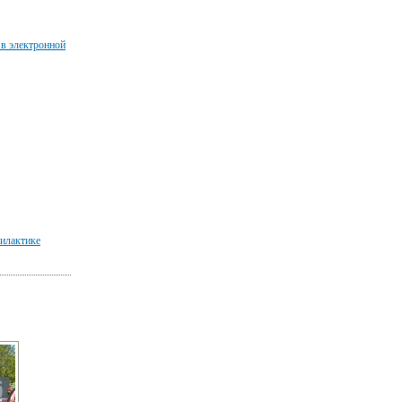
 в электронной
илактике