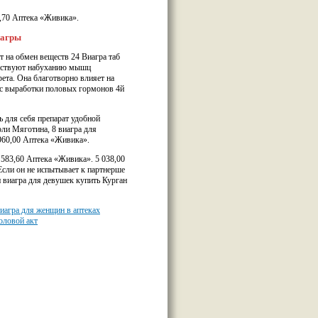
2,70 Аптека «Живика».
иагры
т на обмен веществ 24 Виагра таб
обствуют набуханию мышц
ета. Она благотворно влияет на
сс выработки половых гормонов 4й
для себя препарат удобной
оли Мяготина, 8 виагра для
 960,00 Аптека «Живика».
 583,60 Аптека «Живика». 5 038,00
Если он не испытывает к партнерше
и виагра для девушек купить Курган
иагра для женщин в аптеках
оловой акт