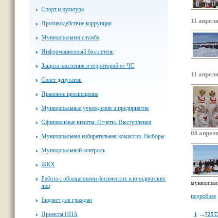
Спорт и культура
11 апреля
Противодействие коррупции
Муниципальная служба
Информационный бюллетень
Защита населения и территорий от ЧС
11 апреля
Совет депутатов
Правовое просвещение
Муниципальные учреждения и предприятия
Официальные визиты. Отчеты. Выступления
08 апреля
Муниципальная избирательная комиссия. Выборы
Муниципальный контроль
ЖКХ
Работа с обращениями физических и юридических
муниципал
лиц
подробнее
Бюджет для граждан
...
Проекты НПА
1
725
7