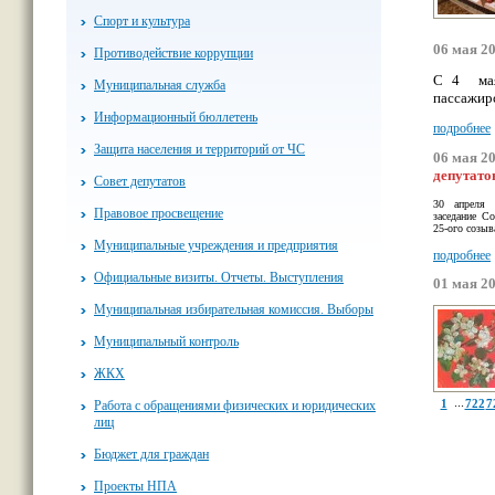
Спорт и культура
06 мая 2
Противодействие коррупции
С 4
ма
Муниципальная служба
пассажир
Информационный бюллетень
подробнее
Защита населения и территорий от ЧС
06 мая 2
депутато
Совет депутатов
30 апреля 2
Правовое просвещение
заседание С
25-ого созы
Муниципальные учреждения и предприятия
подробнее
Официальные визиты. Отчеты. Выступления
01 мая 2
Муниципальная избирательная комиссия. Выборы
Муниципальный контроль
ЖКХ
...
1
722
7
Работа с обращениями физических и юридических
лиц
Бюджет для граждан
Проекты НПА