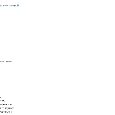
 в электронной
илактике
,
еты,
тарники и
и грядки со
вощами и