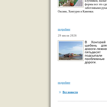
клубникой, малые
формы все это сд
заботливыми рука
Оксино, Хонгурея и Каменки.
подробнее
29 июля 2026
В Хонгурей
щебень для
дороги-леж
пятьдес
подсыпали
проблемны
дороги.
подробнее
Все новости