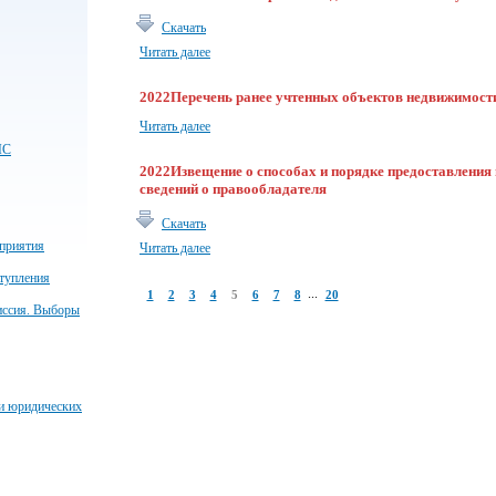
Скачать
Читать далее
2022Перечень ранее учтенных объектов недвижимост
Читать далее
ЧС
2022Извещение о способах и порядке предоставления
сведений о правообладателя
Скачать
приятия
Читать далее
тупления
...
1
2
3
4
5
6
7
8
20
иссия. Выборы
 и юридических