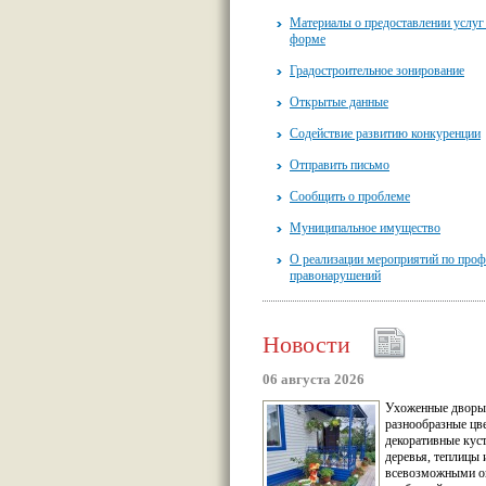
Материалы о предоставлении услуг
форме
Градостроительное зонирование
Открытые данные
Содействие развитию конкуренции
Отправить письмо
Сообщить о проблеме
Муниципальное имущество
О реализации мероприятий по проф
правонарушений
Новости
06 августа 2026
Ухоженные дворы
разнообразные цв
декоративные кус
деревья, теплицы 
всевозможными о