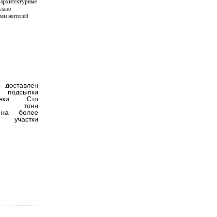
 архитектурные
елано
ми жителей
 доставлен
 подсыпки
невки. Сто
ят тонн
 на более
е участки