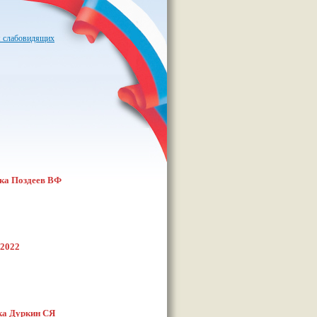
я слабовидящих
тка Поздеев ВФ
 2022
ка Дуркин СЯ