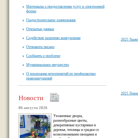
Материалы о предоставлении услуг в электронной
форме
Градостроительное зонирование
Открытые данные
Содействие развитию конкуренции
2025 Лыжн
Отправить письмо
Сообщить о проблеме
Муниципальное имущество
О реализации мероприятий по профилактике
правонарушений
2025 Лови
Новости
06 августа 2026
Ухоженные дворы,
разнообразные цветы,
декоративные кустарники и
деревья, теплицы и грядки со
всевозможными овощами и