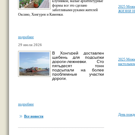
клубникой, малые архитектурные
формы все это сделано
2025 Межм
заботливыми руками жителей
ЖИЗНИ Н
Оксино, Хонгурея и Каменки.
подробнее
29 июля 2026
В Хонгурей доставлен
щебень для подсыпки
2025 Межм
дороги-лежневки. Сто
настольном
пятьдесят тонн
подсыпали на более
проблемные участки
дороги.
подробнее
День рожд
Все новости