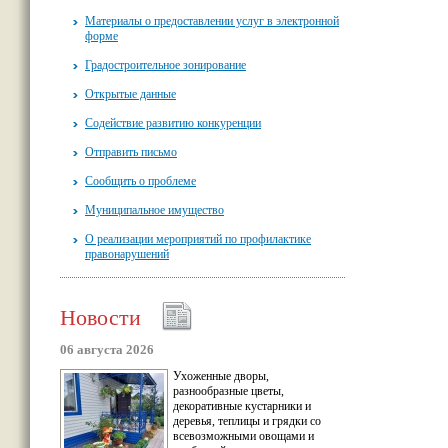
Материалы о предоставлении услуг в электронной
форме
Градостроительное зонирование
Открытые данные
Содействие развитию конкуренции
Отправить письмо
Сообщить о проблеме
Муниципальное имущество
О реализации мероприятий по профилактике
правонарушений
Новости
06 августа 2026
Ухоженные дворы,
разнообразные цветы,
декоративные кустарники и
деревья, теплицы и грядки со
всевозможными овощами и