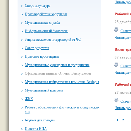
Читать дал
Спорт и культура
Рабочий 
Противодействие коррупции
25 декаб
Муниципальная служба
Скачат
Информационный бюллетень
Читать дал
Защита населения и территорий от ЧС
Совет депутатов
Визит тр
Правовое просвещение
07 авгус
Муниципальные учреждения и предприятия
Скачат
Читать дал
Официальные визиты. Отчеты. Выступления
Муниципальная избирательная комиссия. Выборы
Рабочий 
Муниципальный контроль
27 июля 
ЖКХ
Скачат
Работа с обращениями физических и юридических
Читать дал
лиц
Бюджет для граждан
1
2
3
Проекты НПА