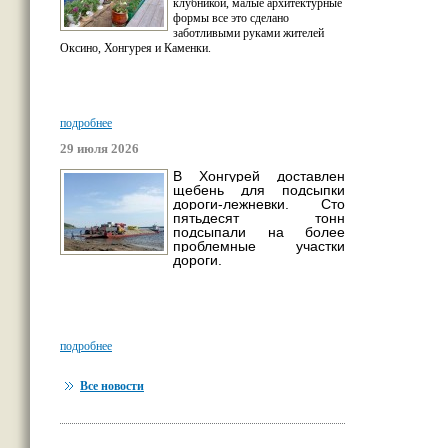
клубникой, малые архитектурные
формы все это сделано
заботливыми руками жителей
Оксино, Хонгурея и Каменки.
подробнее
29 июля 2026
В Хонгурей доставлен
щебень для подсыпки
дороги-лежневки. Сто
пятьдесят тонн
подсыпали на более
проблемные участки
дороги.
подробнее
Все новости