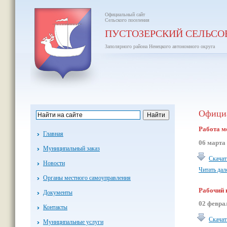
Официальный сайт
Сельского поселения
ПУСТОЗЕРСКИЙ СЕЛЬСО
Заполярного района Ненецкого автономного округа
Официа
Работа м
Главная
06 марта
Муниципальный заказ
Скачат
Новости
Читать дал
Органы местного самоуправления
Рабочий 
Документы
02 февра
Контакты
Скачат
Муниципальные услуги