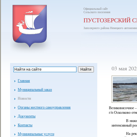
Официальный сайт
Сельского поселения
ПУСТОЗЕРСКИЙ С
Заполярного района Ненецкого автономн
03 мая 20
Главная
Муниципальный заказ
Новости
Органы местного самоуправления
Великовисочное – 
г/п Осколково отм
Документы
В нижн
Контакты
интенсивный рос
На рек
Муниципальные услуги