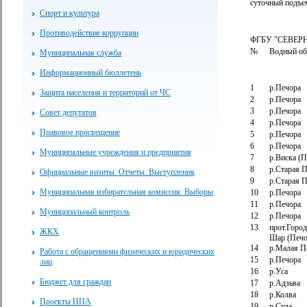
суточный подъем
Спорт и культура
Противодействие коррупции
ФГБУ "СЕВЕРНОЕ
№
Водный об
Муниципальная служба
Информационный бюллетень
1
р.Печора
Защита населения и территорий от ЧС
2
р.Печора
3
р.Печора
Совет депутатов
4
р.Печора
Правовое просвещение
5
р.Печора
6
р.Печора
Муниципальные учреждения и предприятия
7
р.Виска (П
8
р.Старая 
Официальные визиты. Отчеты. Выступления
9
р.Старая 
Муниципальная избирательная комиссия. Выборы
10
р.Печора
11
р.Печора
Муниципальный контроль
12
р.Печора
13
прот.Горо
ЖКХ
Шар (Печо
14
р.Малая П
Работа с обращениями физических и юридических
15
р.Печора
лиц
16
р.Уса
Бюджет для граждан
17
р.Адзьва
18
р.Колва
Проекты НПА
19
р.Сула