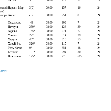
Оксино
38
08:00
229
21
24
децкий
Нарьян-Мар
3(0)
09:00
157
16
24
ра)
ечора
Андег
-17
08:00
251
8
24
Осколково
-48
08:00
309
7
24
Петрунь
259*
08:00
128
39
24
Адзьва
165*
08:00
271
77
24
Усинск
27*
08:00
314
39
24
Харута
46*
08:00
315
53
24
Хорей-Вер
326*
08:00
115
7
24
Усть-Колва
9*
08:00
351
48
24
Коткино
101*
08:00
294
30
24
Волоковая
125*
08:00
278
-35
24
востей