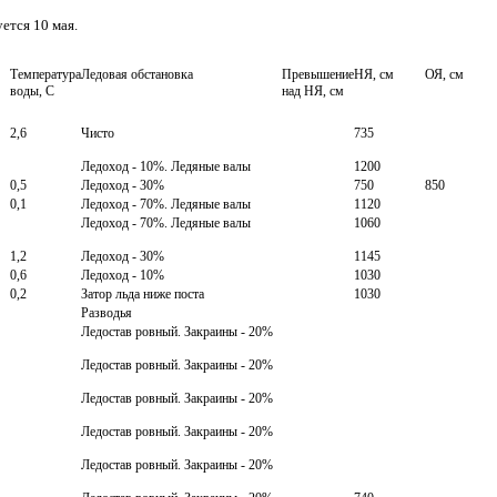
ется 10 мая.
Температура
Ледовая обстановка
Превышение
НЯ, см
ОЯ, см
воды, С
над НЯ, см
2,6
Чисто
735
Ледоход - 10%. Ледяные валы
1200
0,5
Ледоход - 30%
750
850
0,1
Ледоход - 70%. Ледяные валы
1120
Ледоход - 70%. Ледяные валы
1060
1,2
Ледоход - 30%
1145
0,6
Ледоход - 10%
1030
0,2
Затор льда ниже поста
1030
Разводья
Ледостав ровный. Закраины - 20%
Ледостав ровный. Закраины - 20%
Ледостав ровный. Закраины - 20%
Ледостав ровный. Закраины - 20%
Ледостав ровный. Закраины - 20%