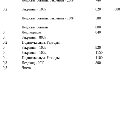
Ледостав ровный. Закраины - 20%
740
0,2
Закраины - 10%
620
680
Ледостав ровный. Закраины - 10%
580
Ледостав ровный
600
0
Лед подняло
840
0
Закраины - 80%
0,2
Подвижка льда. Разводья
0
Закраины - 10%
920
0
Закраины - 10%
1150
0
Подвижка льда. Разводья
1100
0,3
Ледоход - 20%
800
0,5
Чисто