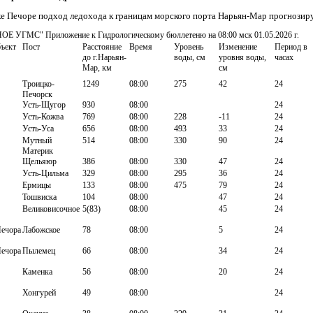
ке Печоре подход ледохода к границам морского порта Нарьян-Мар прогнозиру
 УГМС" Приложение к Гидрологическому бюллетеню на 08:00 мск 01.05.2026 г.
ъект
Пост
Расстояние
Время
Уровень
Изменение
Период в
до г.Нарьян-
воды, см
уровня воды,
часах
Мар, км
см
Троицко-
1249
08:00
275
42
24
Печорск
Усть-Щугор
930
08:00
24
Усть-Кожва
769
08:00
228
-11
24
Усть-Уса
656
08:00
493
33
24
Мутный
514
08:00
330
90
24
Материк
Щельяюр
386
08:00
330
47
24
Усть-Цильма
329
08:00
295
36
24
Ермицы
133
08:00
475
79
24
Тошвиска
104
08:00
47
24
Великовисочное
5(83)
08:00
45
24
Печора
Лабожское
78
08:00
5
24
Печора
Пылемец
66
08:00
34
24
Каменка
56
08:00
20
24
Хонгурей
49
08:00
24