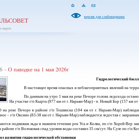
версия для слабовидящих
ЕЛЬСОВЕТ
о округа
26 -
О паводке на 1 мая 2026г
Гидрологический бюл
В настоящее время опасных и неблагоприятных явлений на терр
По данным на утро 1 мая
на реке Печоре голова ледохода остано
На участке г/п Кырта (977 км от г. Нарьян-Мар) - п. Новый Бор (157 км о
 на реке Печоре в районе г/п Тошвиска (104 км от г. Нарьян-Мар) наблюда
ое – г/п Оксино (83-38 км от г. Нарьян-Мар) наблюдается ледостав с закраина
аются подвижки льда в нижнем течении рек Уса и Колва, по г/п Хорей-Вер закр
в районе г/п Волоковая спад уровня воды составил 35 см/сут. На Суле по г/п 
оз развития гидрологической обстановки