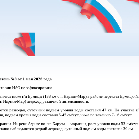
летень №8
от 1 мая 2026 года
итории НАО не зафиксировано.
вилась ниже г/п Ермицы (133 км о г. Нарьян-Мар) в районе переката Ермицкий.
т г. Нарьян-Мар) ледоход различной интенсивности.
ются разводья, суточный подъем уровня воды составил 47 см. На участке г/
ми, подъем уровня воды составил 5-45 см/сут, ниже по течению 7-16 см/сут.
аины. На реке Адзьве по г/п Харута – закраины, рост уровня воды 53 см/сут.
Коткино наблюдаются редкий ледоход, суточный подъем воды составил 30 см.