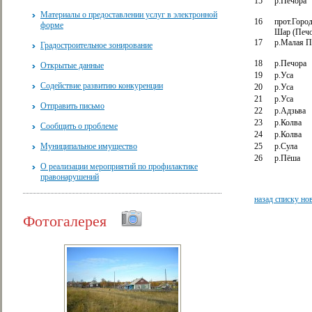
15
р.Печора
Материалы о предоставлении услуг в электронной
16
прот.Горо
форме
Шар (Печо
17
р.Малая П
Градостроительное зонирование
18
р.Печора
Открытые данные
19
р.Уса
Содействие развитию конкуренции
20
р.Уса
21
р.Уса
Отправить письмо
22
р.Адзьва
23
р.Колва
Сообщить о проблеме
24
р.Колва
Муниципальное имущество
25
р.Сула
26
р.Пёша
О реализации мероприятий по профилактике
правонарушений
назад списку но
Фотогалерея