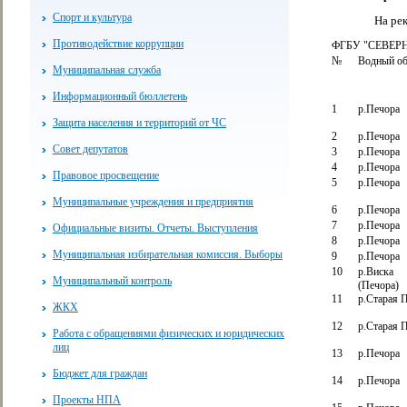
Спорт и культура
На ре
Противодействие коррупции
ФГБУ "СЕВЕРНОЕ
№
Водный об
Муниципальная служба
Информационный бюллетень
1
р.Печора
Защита населения и территорий от ЧС
2
р.Печора
Совет депутатов
3
р.Печора
4
р.Печора
Правовое просвещение
5
р.Печора
Муниципальные учреждения и предприятия
6
р.Печора
7
р.Печора
Официальные визиты. Отчеты. Выступления
8
р.Печора
Муниципальная избирательная комиссия. Выборы
9
р.Печора
10
р.Виска
Муниципальный контроль
(Печора)
11
р.Старая 
ЖКХ
12
р.Старая 
Работа с обращениями физических и юридических
лиц
13
р.Печора
Бюджет для граждан
14
р.Печора
Проекты НПА