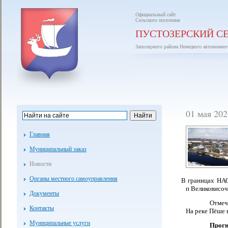
Официальный сайт
Сельского поселения
ПУСТОЗЕРСКИЙ С
Заполярного района Ненецкого автономног
01 мая 20
Главная
Муниципальный заказ
Новости
Органы местного самоуправления
В границах НАО
п Великовисочн
Документы
Отмеч
Контакты
На реке Пёше 
Муниципальные услуги
Прогн