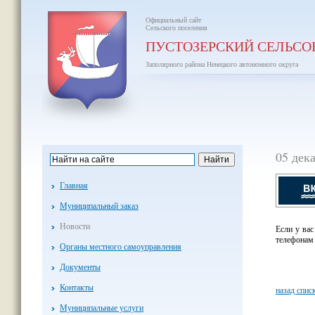
Официальный сайт
Сельского поселения
ПУСТОЗЕРСКИЙ СЕЛЬСО
Заполярного района Ненецкого автономного округа
05 дек
Главная
Муниципальный заказ
Новости
Если у ва
телефонам
Органы местного самоуправления
Документы
Контакты
назад спис
Муниципальные услуги