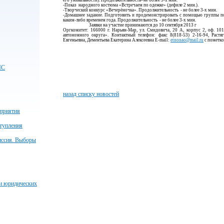
его уникальности). Продолжительность–не более 3-х мин.
-Показ народного костюма «Встречаем по одежке» (дефиле 2 мин.).
-Творческий конкурс «Вечерёночка». Продолжительность - не более 3-х мин.
-Домашнее задание. Подготовить и продемонстрировать с помощью группы по
каким-либо временем года. Продолжительность - не более 3-х мин.
Заявки на участие принимаются до 10 сентября 2013 г
Оргкомитет: 166000 г. Нарьян-Мар, ул. Смидовича, 20 А, корпус 2, оф. 10
автономного округа». Контактный телефон: факс 8(818-53) 2-16-94, Растя
Евгеньевна, Дементьева Екатерина Алексеевна E-mail:
etnonao@mail.ru
с пометк
ЧС
назад списку новостей
приятия
тупления
иссия. Выборы
 и юридических