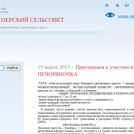
 сайт
селения
версия дл
ОЗЕРСКИЙ СЕЛЬСОВЕТ
района Ненецкого автономного округа
19 марта 2013 -
Приглашаем к участию в
ПЕЧОРЯНОЧКА
ГБУК «Этно-культурный центр Ненецкого автономного округа» 7 декабр
МЕЖРЕГИОНАЛЬНЫЙ ФОЛЬКЛОРНЫЙ КОНКУРС «ПЕЧОРЯНОЧ
девушек из с.Оксино, п.Хонгурей и д.Каменка.
ОБЩИЕ ТРЕБОВАНИЯ, ПРЕДЪЯВЛЯЕМЫЕ К КОНКУРСАН
-возраст девушек от 17 до 23 лет;
-знание жанров фольклора (песенного, устного, танцевального);
-знание традиций, обычаев своей местности;
-знание своей родословной.
В конкурсе могут принять участие девушки всех национальностей, в то
общественных объединений, творческих коллективов. Участницы выступают со 
звуковым и иным оформлением; электронные материалы должны быть предостав
R): фонограммы в формате WAV (записанные в программе NERO Express) и 
(2003).
ПРОГРАММА КОНКУРСА
-Визитная карточка «Хвалёнка» с использованием элементов фольклора лю
представлена в форме былины, песни, частушки и т.д., можно использовать тему