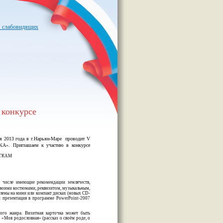
я слабовидящих
 конкурсе
я 2013 года в г.Нарьян-Маре проводит V
КА».
Приглашаем к участию в конкурсе
ТКАМ
м числе имеющие рекомендации землячеств,
своими костюмами, реквизитом, музыкальным,
лены на мини или компакт дисках (новых CD-
презентация в программе PowerPoint-2007
бого жанра. Визитная карточка может быть
 «Моя родословная» (рассказ о своём роде, о