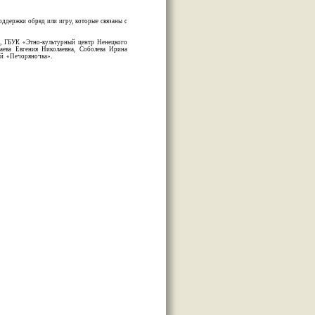
ддержки обряд или игру, которые связаны с
1, ГБУК «Этно-культурный центр Ненецкого
гаева Евгения Николаевна, Соболева Ирина
ой «Печоряночка».