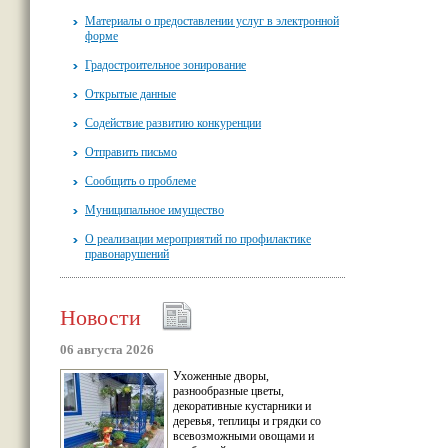
Материалы о предоставлении услуг в электронной
форме
Градостроительное зонирование
Открытые данные
Содействие развитию конкуренции
Отправить письмо
Сообщить о проблеме
Муниципальное имущество
О реализации мероприятий по профилактике
правонарушений
Новости
06 августа 2026
Ухоженные дворы,
разнообразные цветы,
декоративные кустарники и
деревья, теплицы и грядки со
всевозможными овощами и