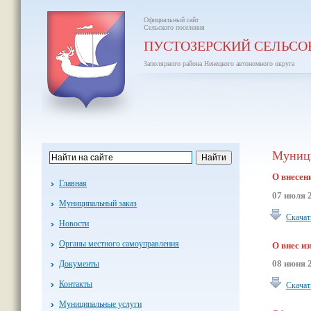
Официальный сайт
Сельского поселения
ПУСТОЗЕРСКИЙ СЕЛЬСО
Заполярного района Ненецкого автономного округа
Муници
О внесен
Главная
07 июля 
Муниципальный заказ
Скачат
Новости
Органы местного самоуправления
О внес и
08 июня 
Документы
Контакты
Скачат
Муниципальные услуги