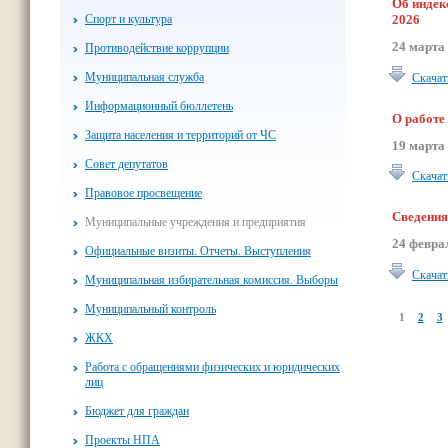
Об индек
Спорт и культура
2026
24 марта
Противодействие коррупции
Муниципальная служба
Скачат
Информационный бюллетень
О работе
Защита населения и территорий от ЧС
19 марта
Совет депутатов
Скачат
Правовое просвещение
Сведения
Муниципальные учреждения и предприятия
24 февра
Официальные визиты. Отчеты. Выступления
Скачат
Муниципальная избирательная комиссия. Выборы
Муниципальный контроль
1
2
3
ЖКХ
Работа с обращениями физических и юридических
лиц
Бюджет для граждан
Проекты НПА