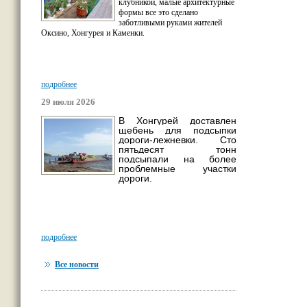
клубникой, малые архитектурные
формы все это сделано
заботливыми руками жителей
Оксино, Хонгурея и Каменки.
подробнее
29 июля 2026
В Хонгурей доставлен
щебень для подсыпки
дороги-лежневки. Сто
пятьдесят тонн
подсыпали на более
проблемные участки
дороги.
подробнее
Все новости