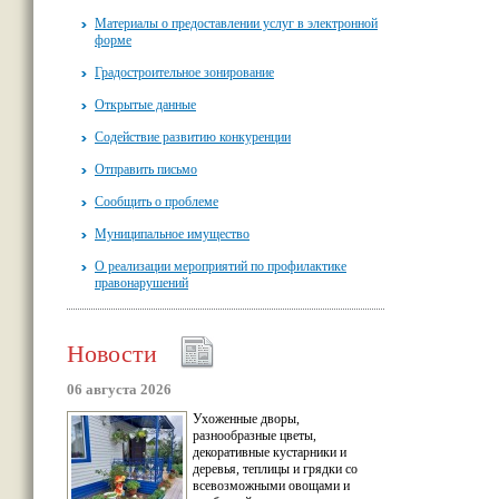
Материалы о предоставлении услуг в электронной
форме
Градостроительное зонирование
Открытые данные
Содействие развитию конкуренции
Отправить письмо
Сообщить о проблеме
Муниципальное имущество
О реализации мероприятий по профилактике
правонарушений
Новости
06 августа 2026
Ухоженные дворы,
разнообразные цветы,
декоративные кустарники и
деревья, теплицы и грядки со
всевозможными овощами и