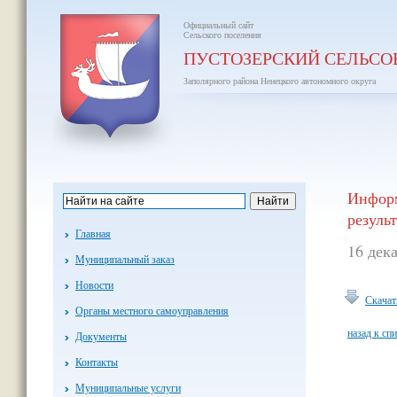
Официальный сайт
Сельского поселения
ПУСТОЗЕРСКИЙ СЕЛЬСО
Заполярного района Ненецкого автономного округа
Информ
резуль
Главная
16 дек
Муниципальный заказ
Новости
Скачат
Органы местного самоуправления
назад к сп
Документы
Контакты
Муниципальные услуги