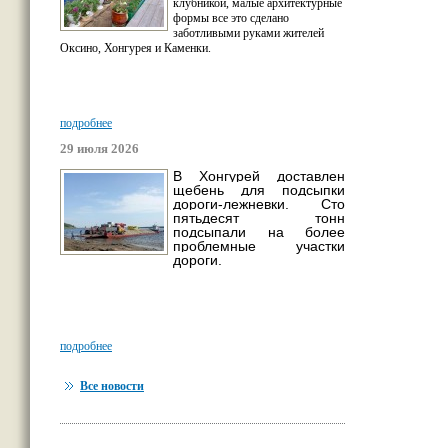
клубникой, малые архитектурные
формы все это сделано
заботливыми руками жителей
Оксино, Хонгурея и Каменки.
подробнее
29 июля 2026
В Хонгурей доставлен
щебень для подсыпки
дороги-лежневки. Сто
пятьдесят тонн
подсыпали на более
проблемные участки
дороги.
подробнее
Все новости