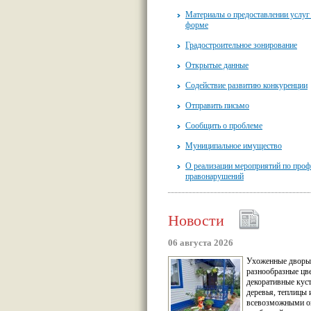
Материалы о предоставлении услуг
форме
Градостроительное зонирование
Открытые данные
Содействие развитию конкуренции
Отправить письмо
Сообщить о проблеме
Муниципальное имущество
О реализации мероприятий по проф
правонарушений
Новости
06 августа 2026
Ухоженные дворы
разнообразные цв
декоративные кус
деревья, теплицы 
всевозможными о