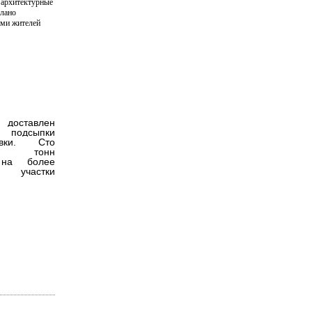
 архитектурные
елано
ми жителей
 доставлен
 подсыпки
невки. Сто
ят тонн
 на более
е участки