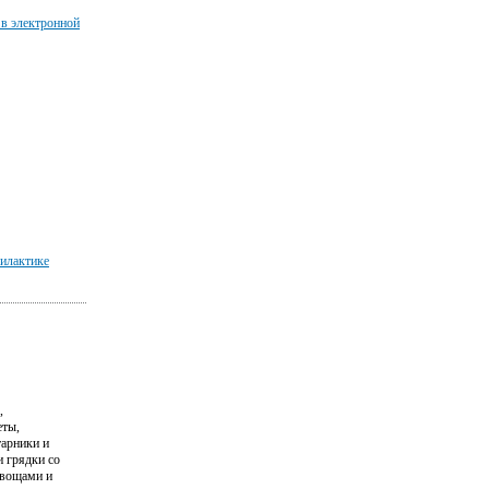
 в электронной
илактике
,
еты,
тарники и
и грядки со
вощами и