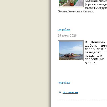
клубникой, малые
формы все это сд
заботливыми рука
Оксино, Хонгурея и Каменки.
подробнее
29 июля 2026
В Хонгурей
щебень для
дороги-леж
пятьдес
подсыпали
проблемны
дороги.
подробнее
Все новости