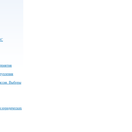
ЧС
приятия
тупления
иссия. Выборы
 и юридических