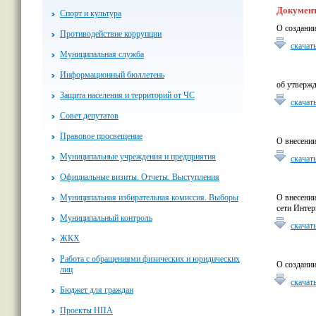
Докумен
Спорт и культура
О создании
Противодействие коррупции
скачат
Муниципальная служба
Информационный бюллетень
об утвержд
Защита населения и территорий от ЧС
скачат
Совет депутатов
Правовое просвещение
О внесении
Муниципальные учреждения и предприятия
скачат
Официальные визиты. Отчеты. Выступления
Муниципальная избирательная комиссия. Выборы
О внесени
сети Интер
Муниципальный контроль
скачат
ЖКХ
Работа с обращениями физических и юридических
О создании
лиц
скачат
Бюджет для граждан
Проекты НПА