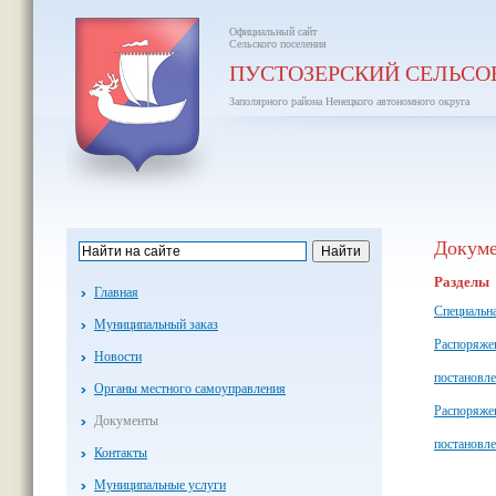
Официальный сайт
Сельского поселения
ПУСТОЗЕРСКИЙ СЕЛЬСО
Заполярного района Ненецкого автономного округа
Докум
Разделы
Главная
Специальна
Муниципальный заказ
Распоряжен
Новости
постановле
Органы местного самоуправления
Распоряже
Документы
постановл
Контакты
Муниципальные услуги