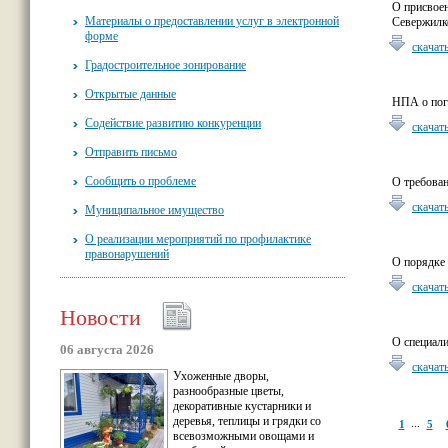
О присвое
Материалы о предоставлении услуг в электронной
Севержилк
форме
скачат
Градостроительное зонирование
Открытые данные
НПА о пог
Содействие развитию конкуренции
скачат
Отправить письмо
Сообщить о проблеме
О требован
скачат
Муниципальное имущество
О реализации мероприятий по профилактике
правонарушений
О порядке
скачат
Новости
О специал
06 августа 2026
скачат
Ухоженные дворы,
разнообразные цветы,
декоративные кустарники и
деревья, теплицы и грядки со
...
1
5
всевозможными овощами и