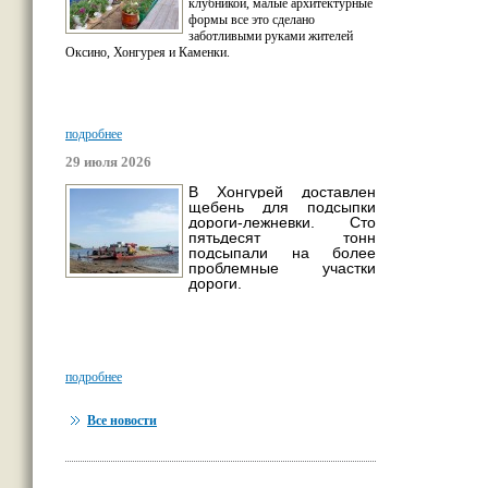
клубникой, малые архитектурные
формы все это сделано
заботливыми руками жителей
Оксино, Хонгурея и Каменки.
подробнее
29 июля 2026
В Хонгурей доставлен
щебень для подсыпки
дороги-лежневки. Сто
пятьдесят тонн
подсыпали на более
проблемные участки
дороги.
подробнее
Все новости