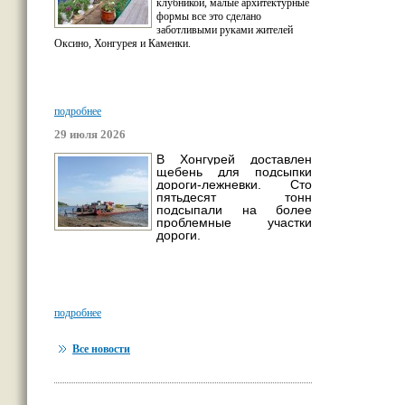
клубникой, малые архитектурные
формы все это сделано
заботливыми руками жителей
Оксино, Хонгурея и Каменки.
подробнее
29 июля 2026
В Хонгурей доставлен
щебень для подсыпки
дороги-лежневки. Сто
пятьдесят тонн
подсыпали на более
проблемные участки
дороги.
подробнее
Все новости