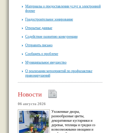
Материалы о предоставлении услуг в электронной
форме
Градостроительное зонирование
Открытые данные
Содействие развитию конкуренции
Отправить письмо
Сообщить о проблеме
Муниципальное имущество
О реализации мероприятий по профилактике
правонарушений
Новости
06 августа 2026
Ухоженные дворы,
разнообразные цветы,
декоративные кустарники и
деревья, теплицы и грядки со
всевозможными овощами и