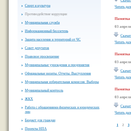
Скачат
Спорт и культура
Читать дал
Противодействие коррупции
Памятка 
Муниципальная служба
03 апрел
Информационный бюллетень
Скачат
Защита населения и территорий от ЧС
Читать дал
Совет депутатов
Памятка 
Правовое просвещение
03 апрел
Муниципальные учреждения и предприятия
Скачат
Официальные визиты. Отчеты. Выступления
Читать дал
Муниципальная избирательная комиссия. Выборы
Памятка 
Муниципальный контроль
03 апрел
ЖКХ
Скачат
Работа с обращениями физических и юридических
лиц
Читать дал
Бюджет для граждан
1
2
3
Проекты НПА