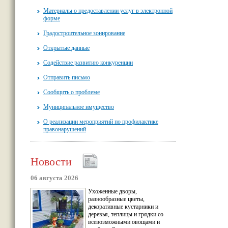
Материалы о предоставлении услуг в электронной
форме
Градостроительное зонирование
Открытые данные
Содействие развитию конкуренции
Отправить письмо
Сообщить о проблеме
Муниципальное имущество
О реализации мероприятий по профилактике
правонарушений
Новости
06 августа 2026
Ухоженные дворы,
разнообразные цветы,
декоративные кустарники и
деревья, теплицы и грядки со
всевозможными овощами и