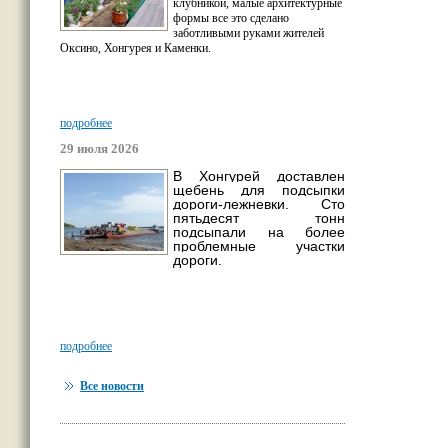
клубникой, малые архитектурные
формы все это сделано
заботливыми руками жителей
Оксино, Хонгурея и Каменки.
подробнее
29 июля 2026
В Хонгурей доставлен
щебень для подсыпки
дороги-лежневки. Сто
пятьдесят тонн
подсыпали на более
проблемные участки
дороги.
подробнее
Все новости