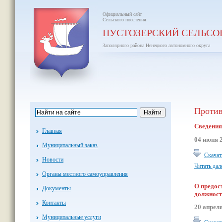
Официальный сайт
Сельского поселения
ПУСТОЗЕРСКИЙ СЕЛЬСО
Заполярного района Ненецкого автономного округа
Против
Сведения
Главная
04 июня 
Муниципальный заказ
Скачат
Новости
Читать дал
Органы местного самоуправления
О предос
Документы
должнос
Контакты
20 апрел
Муниципальные услуги