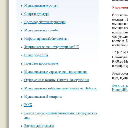
Муниципальные услуги
Упражнен
Спорт и культура
Йога норма
месяцев. П
Противодействие коррупции
мышцы и ве
мышцы ягод
Муниципальная служба
помимо это
час, устал
Информационный бюллетень
времени. Б
проблеме и
Защита населения и территорий от ЧС
1.2 K 01:1
Совет депутатов
Неожиданна
K 00:26 Ма
Правовое просвещение
потенции д
Муниципальные учреждения и предприятия
Здесь осно
предыдущи
Официальные визиты. Отчеты. Выступления
Левитра ге
Муниципальная избирательная комиссия. Выборы
Новокуйб
Муниципальный контроль
ЖКХ
Работа с обращениями физических и юридических
лиц
Бюджет для граждан