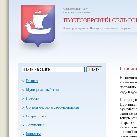
Официальный сайт
Сельского поселения
ПУСТОЗЕРСКИЙ СЕЛЬСО
Заполярного района Ненецкого автономного округа
Повыше
Не помогая
Главная
видео така
проводить 
Муниципальный заказ
одну и дру
Новости
Производит
Но и ритм,
Органы местного самоуправления
рук вдоль 
Тазовые д
Вопрос главе
теперь нет
сохранить 
Документы
лекарствам
кровообращ
Контакты
повышение 