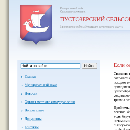
Официальный сайт
Сельского поселения
ПУСТОЗЕРСКИЙ СЕЛЬСО
Заполярного района Ненецкого автономного округа
Если о
Снижение п
Главная
сохранить 
исходом мо
Муниципальный заказ
приходит в
целесообра
Новости
сохраняютс
травмы поз
Органы местного самоуправления
Проблемы, 
Вопрос главе
лечение. Ф
воды берут
Документы
ночами мо
вышеуказан
Контакты
стойкой эр