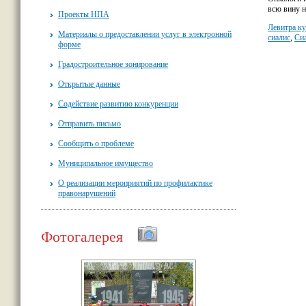
всю вину н
Проекты НПА
Левитра к
Материалы о предоставлении услуг в электронной
сиалис
,
Сиа
форме
Градостроительное зонирование
Открытые данные
Содействие развитию конкуренции
Отправить письмо
Сообщить о проблеме
Муниципальное имущество
О реализации мероприятий по профилактике
правонарушений
Фотогалерея