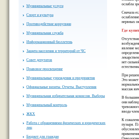
ослабла эр
Муниципальные услуги
Сначала ес
Спорт и культура
ослабление
нервных ок
Противодействие коррупции
Где купит
Муниципальная служба
Отсутствие
Информационный бюллетень
возбуждени
явление мо
Защита населения и территорий от ЧС
определени
лекарствен
Совет депутатов
нет сильно
естественн
Правовое просвещение
При решени
Муниципальные учреждения и предприятия
Это может 
нормальное
Официальные визиты. Отчеты. Выступления
массаж яич
Муниципальная избирательная комиссия. Выборы
В большин
они наблюд
Муниципальный контроль
тревожного
ввода член
ЖКХ
К сожалени
Работа с обращениями физических и юридических
пузыря. Пл
лиц
обусловле
применение
Бюджет для граждан
Онкологич